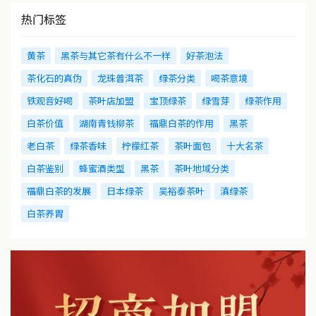
热门标签
黄茶
黑茶与其它茶有什么不一样
好茶泡法
茶化石的真伪
龙珠普洱茶
绿茶分类
喝茶意境
铁观音好喝
茶叶店加盟
宝顶绿茶
绿雪芽
绿茶作用
白茶价值
湖南青钱柳茶
福鼎白茶的作用
黑茶
老白茶
绿茶香味
柠檬红茶
茶叶面包
十大名茶
白茶鉴别
蜂蜜酒类型
黑茶
茶叶地域分类
福鼎白茶的发展
日本绿茶
吴裕泰茶叶
滇绿茶
白茶养胃