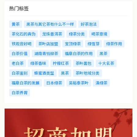
热门标签
黄茶
黑茶与其它茶有什么不一样
好茶泡法
茶化石的真伪
龙珠普洱茶
绿茶分类
喝茶意境
铁观音好喝
茶叶店加盟
宝顶绿茶
绿雪芽
绿茶作用
白茶价值
湖南青钱柳茶
福鼎白茶的作用
黑茶
老白茶
绿茶香味
柠檬红茶
茶叶面包
十大名茶
白茶鉴别
蜂蜜酒类型
黑茶
茶叶地域分类
福鼎白茶的发展
日本绿茶
吴裕泰茶叶
滇绿茶
白茶养胃