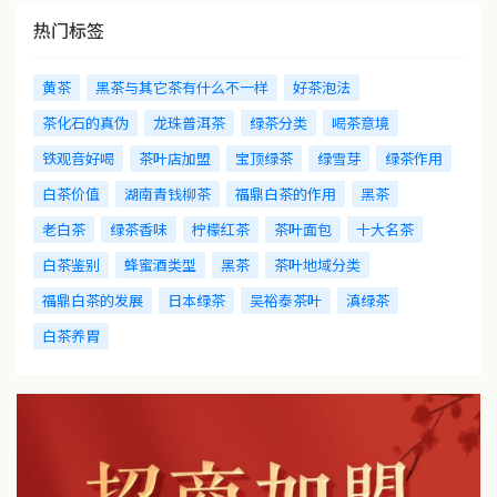
热门标签
黄茶
黑茶与其它茶有什么不一样
好茶泡法
茶化石的真伪
龙珠普洱茶
绿茶分类
喝茶意境
铁观音好喝
茶叶店加盟
宝顶绿茶
绿雪芽
绿茶作用
白茶价值
湖南青钱柳茶
福鼎白茶的作用
黑茶
老白茶
绿茶香味
柠檬红茶
茶叶面包
十大名茶
白茶鉴别
蜂蜜酒类型
黑茶
茶叶地域分类
福鼎白茶的发展
日本绿茶
吴裕泰茶叶
滇绿茶
白茶养胃